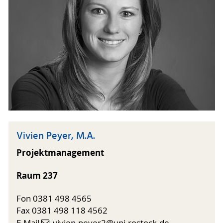
Vivien Peyer, M.A.
Projektmanagement
Raum 237
Fon 0381 498 4565
Fax 0381 498 118 4562
E-Mail
vivien.peyer2
@uni-rostock
.de