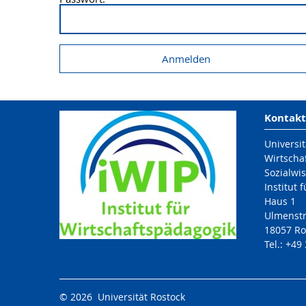
Kontakt
Universit
Wirtscha
Sozialwis
Institut 
Haus 1
Ulmenst
18057 Ro
Tel.: +49
© 2026 Universität Rostock